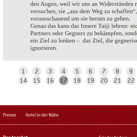
den Augen, weil wir uns an Widerständen 
versuchen, sie „aus dem Weg zu schaffen“, 
vorausschauend um sie herum zu gehen.
Genau das kann das Innere Taiji lehren: nic
Partners oder Gegners zu bekämpfen, sond
ein Ziel zu lenken – das Ziel, die gegneris
ignorieren.
1
2
3
4
5
6
7
8
9
14
15
16
17
18
19
20
21
22
Presse
Hotel in der Nähe