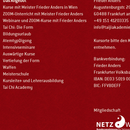
Das Angebot
Frieder Anders
Kurse mit Meister Frieder Anders in Wien
Augustenburgstr. 2
ZOOM-Unterricht mit Meister Frieder Anders
60488 Frankfurt a
Webinare und ZOOM-Kurse mit Frieder Anders
+49 151 41203335
Tai Chi: Die Form
info@taijiakademi
Bildungsurlaub
AtemtypQigong
Kursorte bitte den
Intensivseminare
entnehmen.
Auswärtige Kurse
Bankverbindung:
Vertiefung der Form
Frieder Anders
Waffen
Frankfurter Volksb
Meisterschule
IBAN: DE03 5019 0
Kursleiter- und Lehrerausbildung
BIC: FFVBDEFF
Tai Chi Academy
Mitgliedschaft