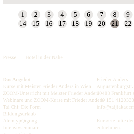
1
2
3
4
5
6
7
8
9
14
15
16
17
18
19
20
21
22
Presse
Hotel in der Nähe
Das Angebot
Frieder Anders
Kurse mit Meister Frieder Anders in Wien
Augustenburgstr.
ZOOM-Unterricht mit Meister Frieder Anders
60488 Frankfurt
Webinare und ZOOM-Kurse mit Frieder Anders
+49 151 412033
Tai Chi: Die Form
info@taijiakadem
Bildungsurlaub
AtemtypQigong
Kursorte bitte d
Intensivseminare
entnehmen.