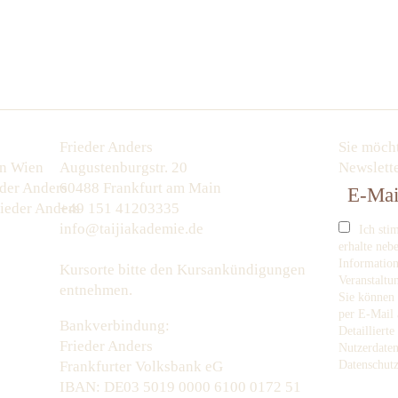
Frieder Anders
Sie möcht
in Wien
Augustenburgstr. 20
Newslette
der Anders
60488 Frankfurt am Main
ieder Anders
+49 151 41203335
info@taijiakademie.de
Ich st
erhalte neb
Informatio
Kursorte bitte den Kursankündigungen
Veranstaltu
entnehmen.
Sie können 
per E-Mail
Bankverbindung:
Detailliert
Frieder Anders
Nutzerdaten
Frankfurter Volksbank eG
Datenschutz
IBAN: DE03 5019 0000 6100 0172 51