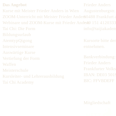
Das Angebot
Frieder Anders
Kurse mit Meister Frieder Anders in Wien
Augustenburgstr.
ZOOM-Unterricht mit Meister Frieder Anders
60488 Frankfurt
Webinare und ZOOM-Kurse mit Frieder Anders
+49 151 412033
Tai Chi: Die Form
info@taijiakadem
Bildungsurlaub
AtemtypQigong
Kursorte bitte d
Intensivseminare
entnehmen.
Auswärtige Kurse
Bankverbindung:
Vertiefung der Form
Frieder Anders
Waffen
Frankfurter Volk
Meisterschule
IBAN: DE03 5019
Kursleiter- und Lehrerausbildung
BIC: FFVBDEFF
Tai Chi Academy
Mitgliedschaft