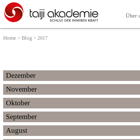
Über 
Home
Blog
>
>
2017
Dezember
November
Oktober
September
August