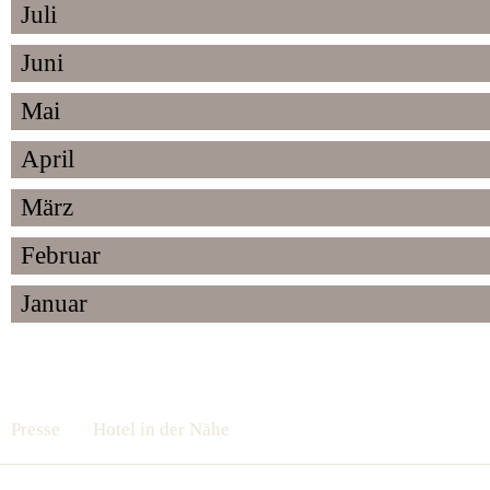
Juli
Juni
Mai
April
März
Februar
Januar
Presse
Hotel in der Nähe