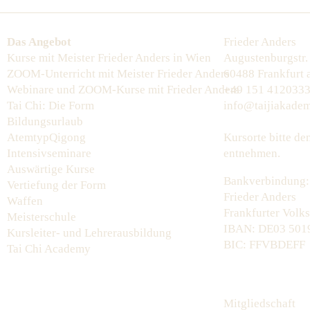
Das Angebot
Frieder Anders
Kurse mit Meister Frieder Anders in Wien
Augustenburgstr.
ZOOM-Unterricht mit Meister Frieder Anders
60488 Frankfurt
Webinare und ZOOM-Kurse mit Frieder Anders
+49 151 412033
Tai Chi: Die Form
info@taijiakadem
Bildungsurlaub
AtemtypQigong
Kursorte bitte d
Intensivseminare
entnehmen.
Auswärtige Kurse
Bankverbindung:
Vertiefung der Form
Frieder Anders
Waffen
Frankfurter Volk
Meisterschule
IBAN: DE03 5019
Kursleiter- und Lehrerausbildung
BIC: FFVBDEFF
Tai Chi Academy
Mitgliedschaft