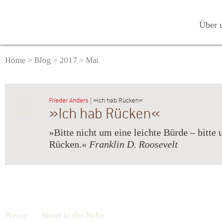
Über 
Home
Blog
2017
>
>
>
Mai
01.
Frieder Anders
| »Ich hab Rücken«
»Ich hab Rücken«
Mai
»Bitte nicht um eine leichte Bürde – bitte
Rücken.«
Franklin D. Roosevelt
Presse
Hotel in der Nähe