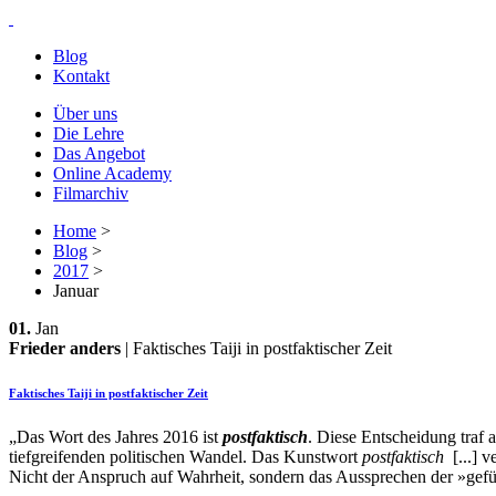
Blog
Kontakt
Über uns
Die Lehre
Das Angebot
Online Academy
Filmarchiv
Home
>
Blog
>
2017
>
Januar
01.
Jan
Frieder anders
| Faktisches Taiji in postfaktischer Zeit
Faktisches Taiji in postfaktischer Zeit
„Das Wort des Jahres 2016 ist
postfaktisch
. Diese Entscheidung traf 
tiefgreifenden politischen Wandel. Das Kunstwort
postfaktisch
[...] v
Nicht der Anspruch auf Wahrheit, sondern das Aussprechen der »gefüh