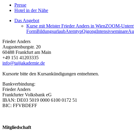
Presse
Hotel in der Nähe
Das Angebot
Kurse mit Meister Frieder Anders in Wien
ZOOM-Unterric
Form
Bildungsurlaub
AtemtypQigong
Intensivseminare
Au
Frieder Anders
Augustenburgstr. 20
60488 Frankfurt am Main
+49 151 41203335
info@taijiakademie.de
Kursorte bitte den Kursankündigungen entnehmen.
Bankverbindung:
Frieder Anders
Frankfurter Volksbank eG
IBAN: DE03 5019 0000 6100 0172 51
BIC: FFVBDEFF
Mitgliedschaft