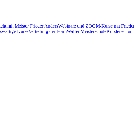
ht mit Meister Frieder Anders
Webinare und ZOOM-Kurse mit Friede
swärtige Kurse
Vertiefung der Form
Waffen
Meisterschule
Kursleiter- un