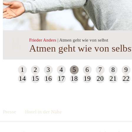
12.
Frieder Anders
| Atmen geht wie von selbst
Atmen geht wie von selbs
Juli
1
2
3
4
5
6
7
8
9
14
15
16
17
18
19
20
21
22
Presse
Hotel in der Nähe