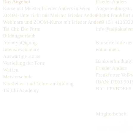
Das Angebot
Frieder Anders
Kurse mit Meister Frieder Anders in Wien
Augustenburgstr.
ZOOM-Unterricht mit Meister Frieder Anders
60488 Frankfurt
Webinare und ZOOM-Kurse mit Frieder Anders
+49 151 412033
Tai Chi: Die Form
info@taijiakadem
Bildungsurlaub
AtemtypQigong
Kursorte bitte d
Intensivseminare
entnehmen.
Auswärtige Kurse
Bankverbindung:
Vertiefung der Form
Frieder Anders
Waffen
Frankfurter Volk
Meisterschule
IBAN: DE03 5019
Kursleiter- und Lehrerausbildung
BIC: FFVBDEFF
Tai Chi Academy
Mitgliedschaft